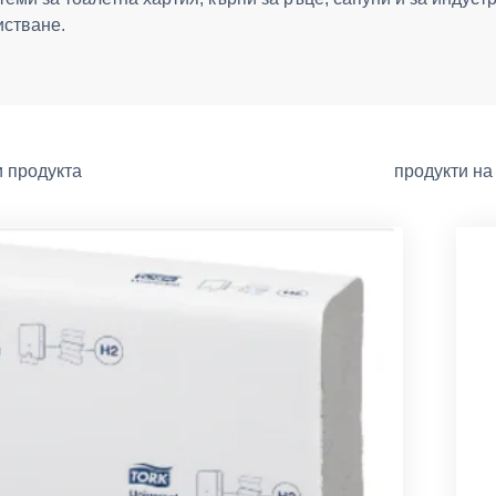
истване.
и продукта
продукти на