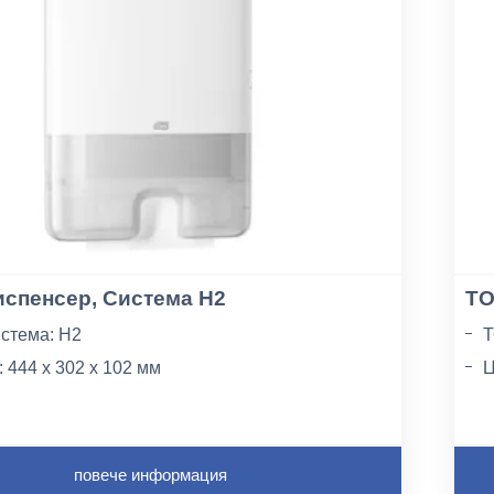
спенсер, Система H2
TO
стема: H2
Т
 444 x 302 x 102 мм
Ц
л: пластмасa
П
повече информация