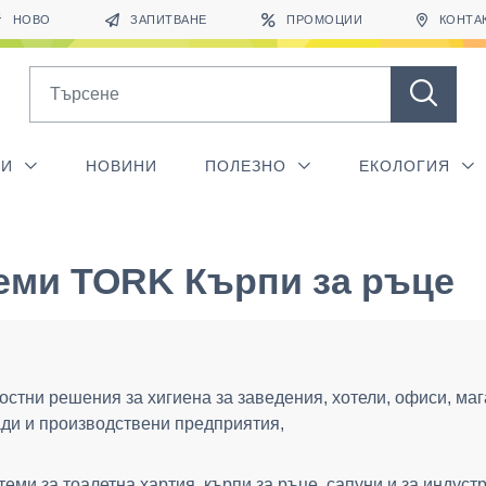
НОВО
ЗАПИТВАНЕ
ПРОМОЦИИ
КОНТА
Search
ГИ
НОВИНИ
ПОЛЕЗНО
ЕКОЛОГИЯ
еми TORK Кърпи за ръце
остни решения за хигиена за заведения, хотели, офиси, маг
ади и производствени предприятия,
теми за тоалетна хартия, кърпи за ръце, сапуни и за индуст