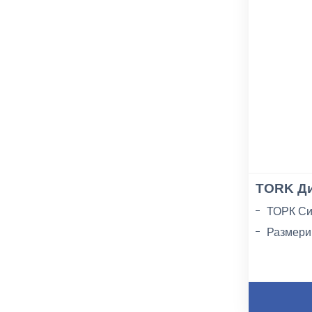
TORK Ди
ТОРК Си
Размери:
Материа