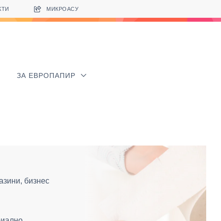
КТИ
МИКРОАСУ
ЗА ЕВРОПАПИР
азини, бизнес
риално