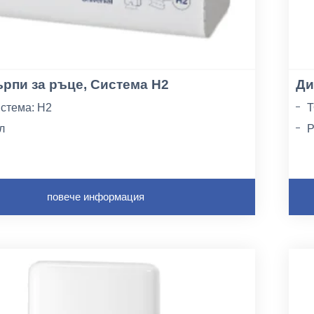
рпи за ръце, Система H2
Ди
стема: H2
Т
л
Р
стове: 2
М
повече информация