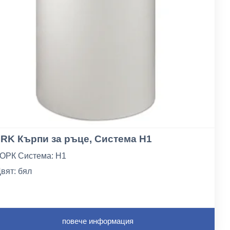
RK Кърпи за ръце, Система H1
ОРК Система: H1
вят: бял
ластове: 1бр
повече информация