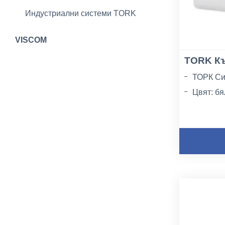
Индустриални системи TORK
VISCOM
TORK Къ
ТОРК Си
Цвят: бя
Брой пла