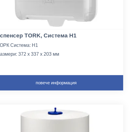
спенсер TORK, Система H1
ОРК Система: H1
азмери: 372 x 337 x 203 мм
атериал: пластмасa
повече информация