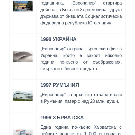
годишнина, „Европапир” стартира
дейност в Босна и Херцеговина - друга
държава от бившата Социалистическа
федерална република Югославия.
1998 УКРАЙНА
„Европапир” открива търговски офис в
Украйна, който е закрит няколко
години по-късно от съображения,
свързани с бизнес средата.
1997 РУМЪНИЯ
„Европапир” за пръв път отваря врати
в Румъния, пазар с над 20 млн. души.
1996
ХЪРВАТСКА
Една година по-късно Хърватска с
нейните повече от 1 000 острова и