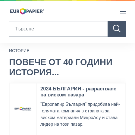
Table Of Content
ПОВЕЧЕ ОТ 40 ГОДИНИ ИСТОРИЯ...
sr.skip-to.main-content
sr.skip-to.table-of-contents
sr.skip-to.main-navigation
Search
ИСТОРИЯ
ПОВЕЧЕ ОТ 40 ГОДИНИ
ИСТОРИЯ...
2024 БЪЛГАРИЯ - разрастване
на виском пазара
"Европапир България" придобива най-
голямата компания в страната за
виском материали МикроАсу и става
лидер на този пазар.