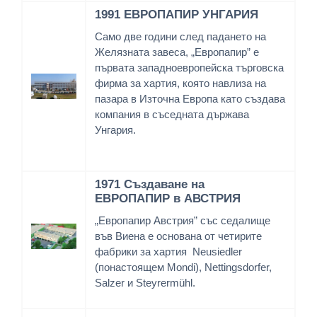
1991 ЕВРОПАПИР УНГАРИЯ
Само две години след падането на
Желязната завеса, „Европапир” е
първата западноевропейска търговска
фирма за хартия, която навлиза на
пазара в Източна Европа като създава
компания в съседната държава
Унгария.
1971 Създаване на
ЕВРОПАПИР в АВСТРИЯ
„Европапир Австрия” със седалище
във Виена e основана от четирите
фабрики за хартия Neusiedler
(понастоящем Mondi), Nettingsdorfer,
Salzer и Steyrermühl.