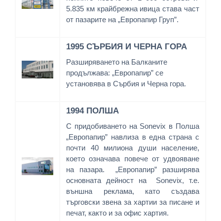
5.835 км крайбрежна ивица става част
от пазарите на „Европапир Груп”.
1995
СЪРБИЯ И ЧЕРНА ГОРА
Разширяването на Балканите
продължава: „Европапир” се
установява в Сърбия и Черна гора.
1994 ПОЛША
С придобиването на Sonevix в Полша
„Европапир” навлиза в една страна с
почти 40 милиона души население,
което означава повече от удвояване
на пазара. „Европапир” разширява
основната дейност на Sonevix, т.е.
външна реклама, като създава
търговски звена за хартии за писане и
печат, както и за офис хартия.