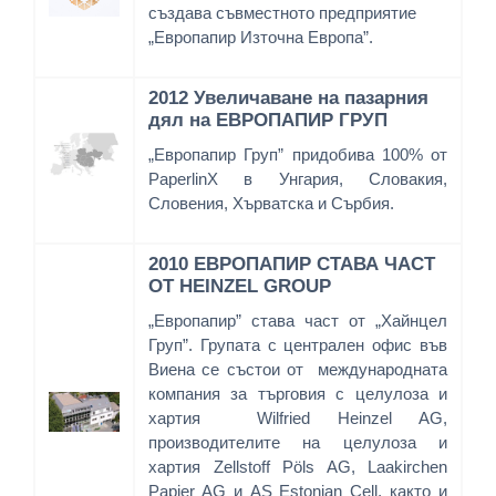
създава съвместното предприятие
„Европапир Източна Европа”.
2012 Увеличаване на пазарния
дял на ЕВРОПАПИР ГРУП
„Европапир Груп” придобива 100% от
PaperlinX в Унгария, Словакия,
Словения, Хърватска и Сърбия.
2010
ЕВРОПАПИР СТАВА ЧАСТ
ОТ HEINZEL GROUP
„Европапир” става част от „Хайнцел
Груп”. Групата с централен офис във
Виена се състои от международната
компания за търговия с целулоза и
хартия Wilfried Heinzel AG,
производителите на целулоза и
хартия Zellstoff Pöls AG, Laakirchen
Papier AG и AS Estonian Cell, както и