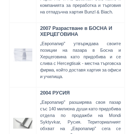
компанията за преработка и търговия
на отпадъчна хартия Bunzl & Biach.
2007 Разрастване в БОСНА И
ХЕРЦЕГОВИНА
„Европапир” утвърждава своите
позиции на пазара в Босна и
Херцеговина като придобива и се
слива с Hercegtisak - местна търговска
фирма, който доставя хартия за офиси
и училища.
2004 РУСИЯ
„Европапир” разширява своя пазар
със 140 милиона души като придобива
отдела по продажби на Mondi
Syktyvkar, Русия. Териториалният
обхват на „Европапир” сега се