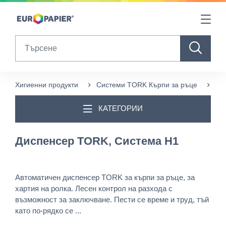
Table Of Content
Продукти в допълнение към този
Други продукти, които може да ви харесат
sr.skip-to.main-content
sr.skip-to.table-of-contents
sr.skip-to.main-navigation
Search
Хигиенни продукти
Системи TORK Кърпи за ръце
Ди
КАТЕГОРИИ
Диспенсер TORK, Система H1
Автоматичен диспенсер TORK за кърпи за ръце, за
хартия на ролка. Лесен контрол на разхода с
възможност за заключване. Пести се време и труд, тъй
като по-рядко се ...