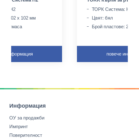
ема: H2
ТОРК Система: H2
4 x 302 x 102 мм
Цвят: бял
пластмасa
Брой пластове: 2
че информация
повече инфор
Информация
ОУ за продажби
Импринт
Поверителност