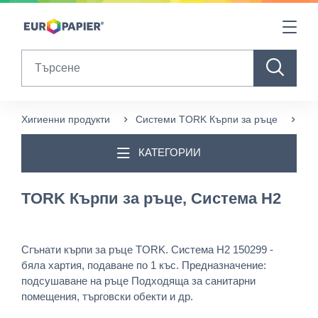
Table Of Content
Продукти в допълнение към този
Други продукти, които може да ви харесат
sr.skip-to.main-content
sr.skip-to.table-of-contents
sr.skip-to.main-navigation
Search
Хигиенни продукти
Системи TORK Кърпи за ръце
TO
КАТЕГОРИИ
TORK Кърпи за ръце, Система H2
Сгънати кърпи за ръце TORK. Система H2 150299 -
бяла хартия, подаване по 1 къс. Предназначение:
подсушаване на ръце Подходяща за санитарни
помещения, търговски обекти и др.