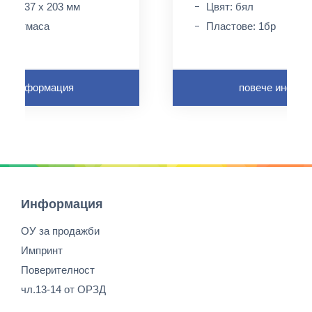
2 x 337 x 203 мм
Цвят: бял
пластмасa
Пластове: 1бр
че информация
повече инфор
Информация
ОУ за продажби
Импринт
Поверителност
чл.13-14 от ОРЗД