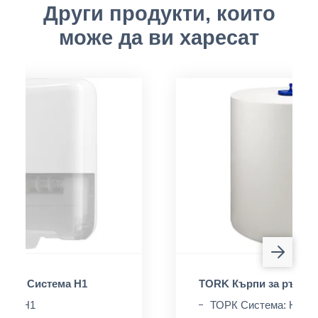
Други продукти, които
може да ви харесат
ORK, Система H1
TORK Кърпи за ръце, 
ема: H1
ТОРК Система: H1