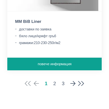
MM BiB Liner
доставки по заявка
бяло лице/кряфт гръб
грамажи:210-230-250г/м2
повече информация
1
2
3