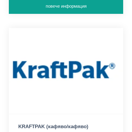
повече информация
KRAFTPAK (кафяво/кафяво)