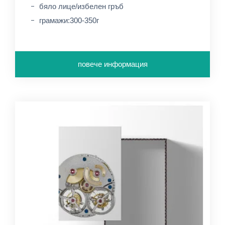
бяло лице/избелен гръб
грамажи:300-350г
повече информация