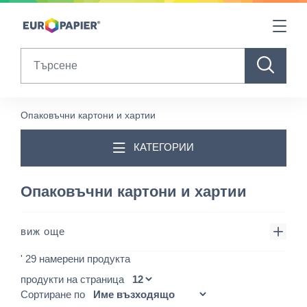
Table Of Content
sr.skip-to.main-content
sr.skip-to.table-of-contents
sr.skip-to.main-navigation
Search
Опаковъчни картони и хартии
КАТЕГОРИИ
Опаковъчни картони и хартии
виж още
' 29 намерени продукта
продукти на страница
Сортиране по