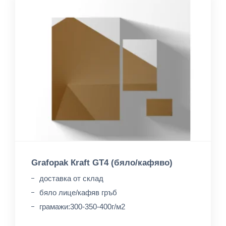
Grafopak Кraft GT4 (бяло/кафяво)
доставка от склад
бяло лице/кафяв гръб
грамажи:300-350-400г/м2