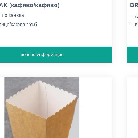
K (кафяво/кафяво)
BR
 по заявка
д
лице/кафяв гръб
в
 225-410г/м2
к
повече информация