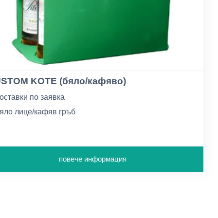
STOM KOTE (бяло/кафяво)
оставки по заявка
яло лице/кафяв гръб
рамажи: 264-555г/м2
повече информация