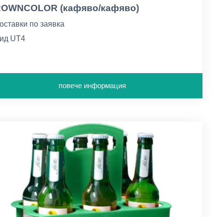
OWNCOLOR (кафяво/кафяво)
оставки по заявка
ид UT4
афяво лице/кафяв гръб
повече информация