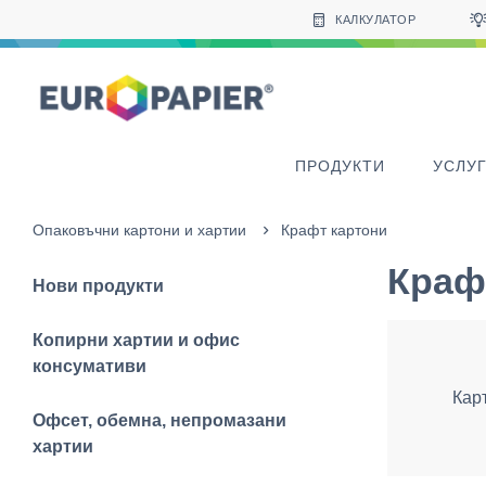
Table Of Content
sr.skip-to.main-content
sr.skip-to.table-of-contents
sr.skip-to.main-navigation
КАЛКУЛАТОР
ПРОДУКТИ
УСЛУ
Опаковъчни картони и хартии
Крафт картони
Краф
Нови продукти
Копирни хартии и офис
консумативи
Кар
Офсет, обемна, непромазани
хартии