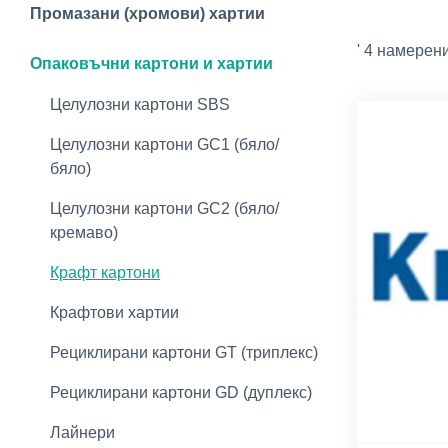
Промазани (хромови) хартии
' 4 намерен
Опаковъчни картони и хартии
Целулозни картони SBS
Целулозни картони GC1 (бяло/
бяло)
Целулозни картони GC2 (бяло/
кремаво)
Крафт картони
Крафтови хартии
Рециклирани картони GT (триплекс)
Рециклирани картони GD (дуплекс)
Лайнери