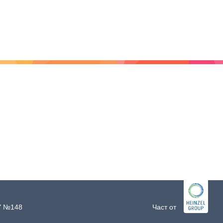
и" №148
Част от