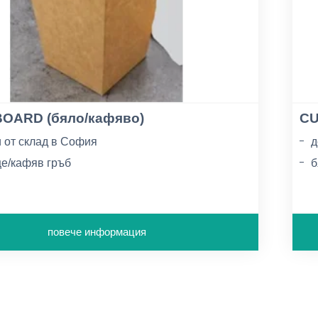
OARD (бяло/кафяво)
CU
 от склад в София
д
це/кафяв гръб
б
: 250-300-360/м2
г
повече информация