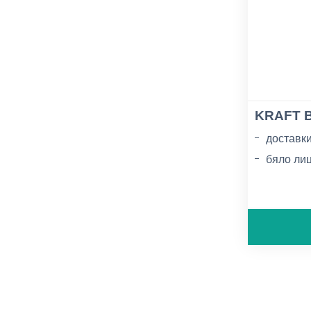
KRAFT B
доставки
бяло ли
грамажи