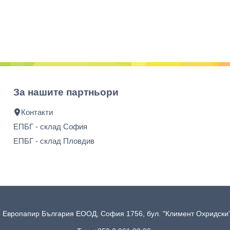
За нашите партньори
Контакти
ЕПБГ - склад София
ЕПБГ - склад Пловдив
 Европапир България ЕООД, София 1756, бул. "Климент Охридск