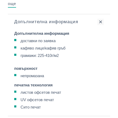
още
Допълнителна информация
Допълнителна информация
доставки по заявка
кафяво лице/кафяв гръб
грамажи: 225-410г/м2
повърхност
непромазана
печатна технология
листов офсетов печат
UV офсетов печат
Сито печат