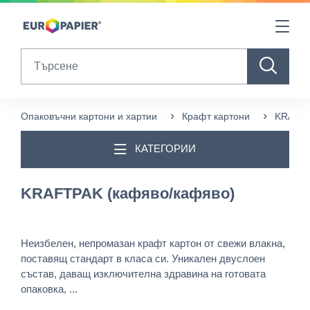
Table Of Content
Други продукти, които може да ви харесат
sr.skip-to.main-content
sr.skip-to.table-of-contents
sr.skip-to.main-navigation
Search
Опаковъчни картони и хартии
Крафт картони
KRAFTP
КАТЕГОРИИ
KRAFTPAK (кафяво/кафяво)
Неизбелен, непромазан крафт картон от свежи влакна,
поставящ стандарт в класа си. Уникален двуслоен
състав, даващ изключителна здравина на готовата
опаковка, ...