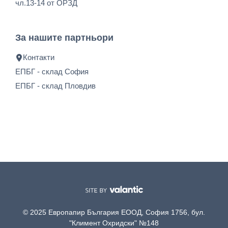
чл.13-14 от ОРЗД
За нашите партньори
Контакти
ЕПБГ - склад София
ЕПБГ - склад Пловдив
© 2025 Европапир България ЕООД, София 1756, бул.
"Климент Охридски" №148