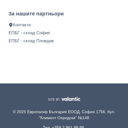
За нашите партньори
Контакти
ЕПБГ - склад София
ЕПБГ - склад Пловдив
© 2025 Европапир България ЕООД, София 1756, бул.
"Климент Охридски" №148
Тел. +359 2 961 98 98