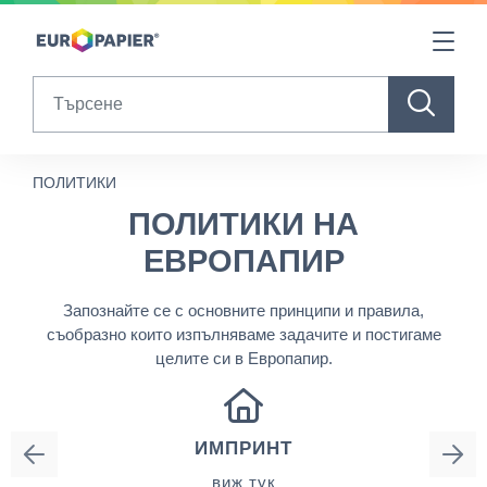
Table Of Content
ПОЛИТИКИ НА ЕВРОПАПИР
sr.skip-to.main-content
sr.skip-to.table-of-contents
sr.skip-to.main-navigation
Search
ПОЛИТИКИ
ПОЛИТИКИ НА
ЕВРОПАПИР
Запознайте се с основните принципи и правила,
съобразно които изпълняваме задачите и постигаме
целите си в Европапир.
ИМПРИНТ
виж тук