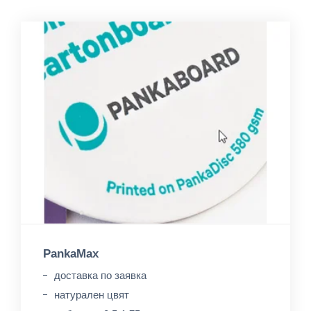
PankaMax
доставка по заявка
натуралeн цвят