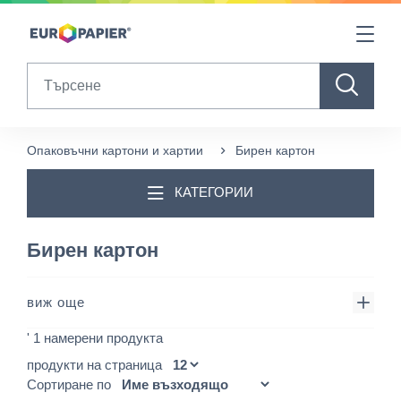
Table Of Content
sr.skip-to.main-content
sr.skip-to.table-of-contents
sr.skip-to.main-navigation
Search
Опаковъчни картони и хартии
Бирен картон
КАТЕГОРИИ
Бирен картон
виж още
' 1 намерени продукта
продукти на страница
Сортиране по