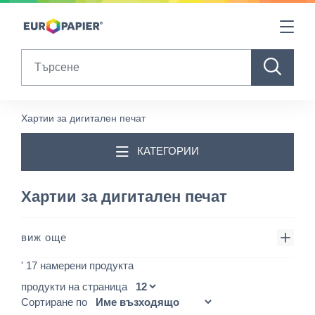
Table Of Content
sr.skip-to.main-content
sr.skip-to.table-of-contents
sr.skip-to.main-navigation
Search
Хартии за дигитален печат
КАТЕГОРИИ
Хартии за дигитален печат
виж още
' 17 намерени продукта
продукти на страница
Сортиране по