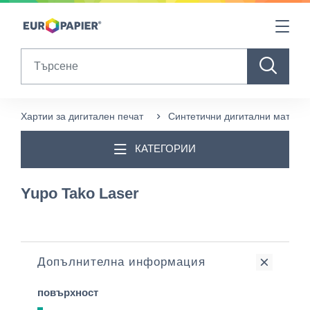
Table Of Content
sr.skip-to.main-content
sr.skip-to.table-of-contents
sr.skip-to.main-navigation
Search
Хартии за дигитален печат
Синтетични дигитални матери
КАТЕГОРИИ
Yupo Tako Laser
Допълнителна информация
повърхност