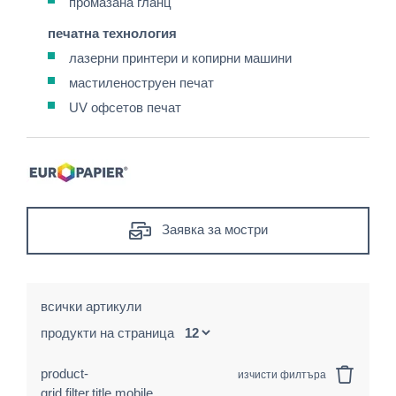
промазана гланц
печатна технология
лазерни принтери и копирни машини
мастиленоструен печат
UV офсетов печат
Заявка за мостри
всички артикули
продукти на страница
product-
изчисти филтъра
grid.filter.title.mobile