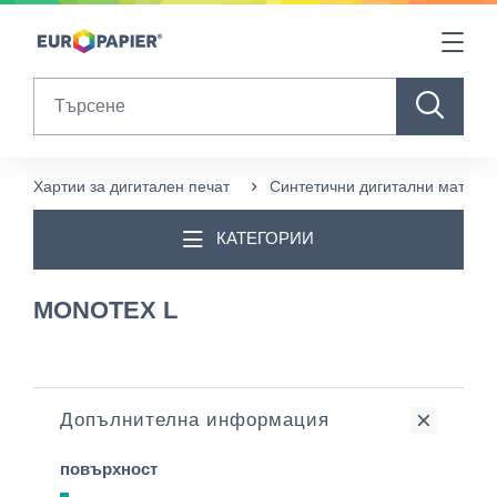
Table Of Content
sr.skip-to.main-content
sr.skip-to.table-of-contents
sr.skip-to.main-navigation
Search
Хартии за дигитален печат
Синтетични дигитални матери
КАТЕГОРИИ
MONOTEX L
Допълнителна информация
повърхност