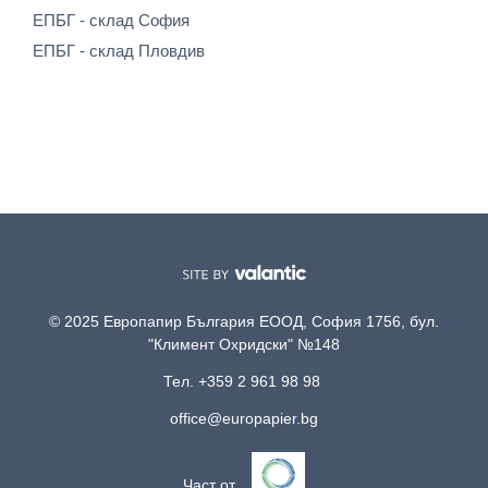
ЕПБГ - склад София
ЕПБГ - склад Пловдив
© 2025 Европапир България ЕООД, София 1756, бул.
"Климент Охридски" №148
Тел. +359 2 961 98 98
office@europapier.bg
Част от