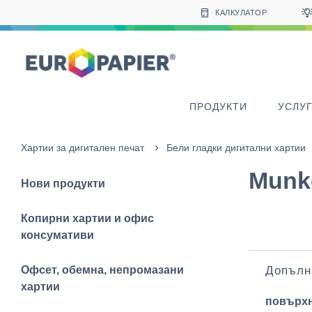
Table Of Content
sr.skip-to.main-content
sr.skip-to.table-of-contents
sr.skip-to.main-navigation
КАЛКУЛАТОР
ПРОДУКТИ
УСЛУ
Хартии за дигитален печат
Бели гладки дигитални хартии
Munk
Нови продукти
Копирни хартии и офис
консумативи
Офсет, обемна, непромазани
Допълн
хартии
повърх