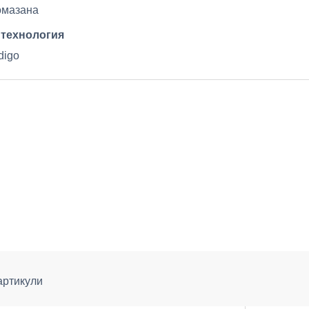
омазана
 технология
digo
артикули