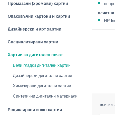
Промазани (хромови) хартии
непр
печатна
Опаковъчни картони и хартии
HP In
Дизайнерски и арт хартии
Специализирани хартии
Хартии за дигитален печат
Бели гладки дигитални хартии
Дизайнерски дигитални хартии
Химизирани дигитални хартии
Синтетични дигитални материали
всички 
Рециклирани и еко хартии