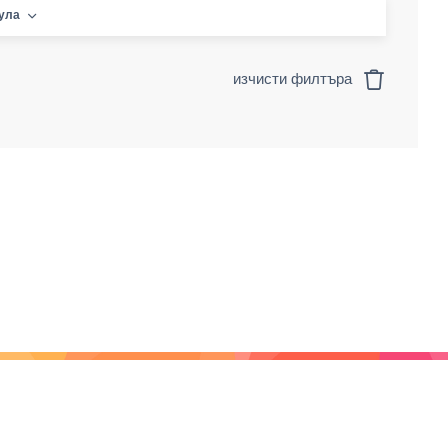
кула
изчисти филтъра