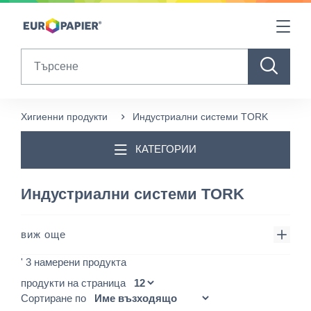
Table Of Content
sr.skip-to.main-content
sr.skip-to.table-of-contents
sr.skip-to.main-navigation
Search
Хигиенни продукти
Индустриални системи TORK
КАТЕГОРИИ
Индустриални системи TORK
виж още
' 3 намерени продукта
продукти на страница
Сортиране по