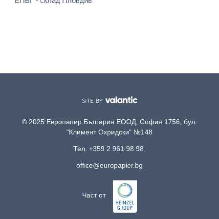
ЕПБГ - склад Пловдив
© 2025 Европапир България ЕООД, София 1756, бул.
"Климент Охридски" №148
Тел. +359 2 961 98 98
office@europapier.bg
Част от