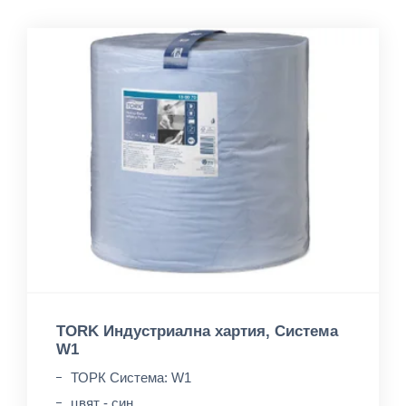
TORK Индустриална хартия, Система
W1
ТОРК Система: W1
цвят - син