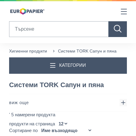
Table Of Content
sr.skip-to.main-content
sr.skip-to.table-of-contents
sr.skip-to.main-navigation
Search
Хигиенни продукти
Системи TORK Сапун и пяна
КАТЕГОРИИ
Системи TORK Сапун и пяна
виж още
' 5 намерени продукта
продукти на страница
Сортиране по