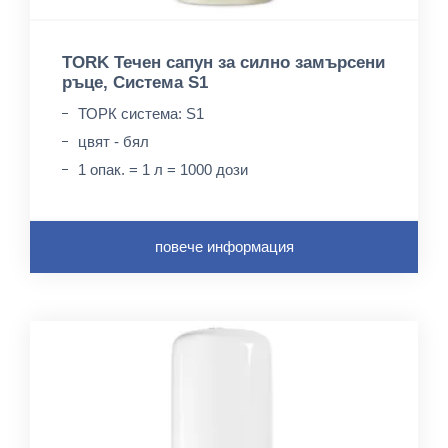
TORK Течен сапун за силно замърсени
ръце, Система S1
ТОРК система: S1
цвят - бял
1 опак. = 1 л = 1000 дози
повече информация