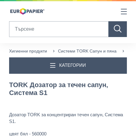
Table Of Content
Продукти в допълнение към този
Други продукти, които може да ви харесат
sr.skip-to.main-content
sr.skip-to.table-of-contents
sr.skip-to.main-navigation
Search
Хигиенни продукти
Системи TORK Сапун и пяна
TOR
КАТЕГОРИИ
TORK Дозатор за течен сапун,
Система S1
Дозатор TORK за концентриран течен сапун, Система
S1.
цвят бял - 560000