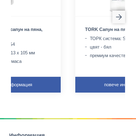
 за сапун на пяна,
TORK Сапун на пяна, 
ТОРК система: S4
ема: S4
цвят - бял
6 x 113 x 105 мм
премиум качество
пластмаса
че информация
повече инфор
Информация