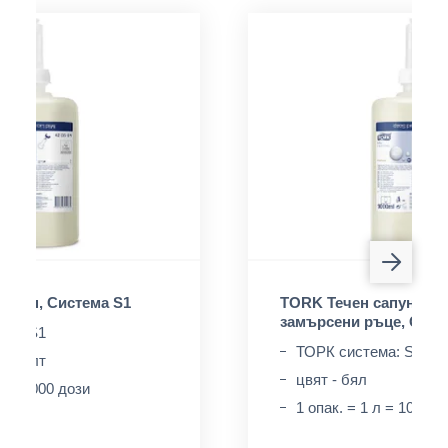
сапун, Система S1
TORK Течен сапун за 
замърсени ръце, Сист
ма: S1
ТОРК система: S1
до жълт
цвят - бял
 л = 1000 дози
1 опак. = 1 л = 1000 д