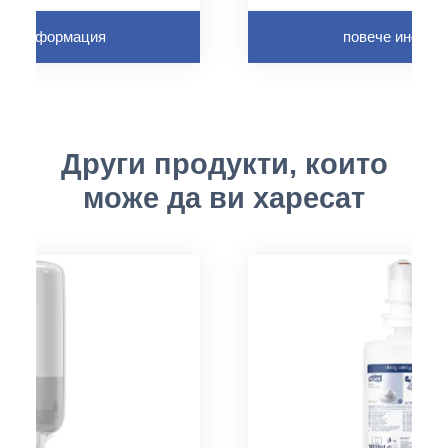
че информация
повече инфор
Други продукти, които
може да ви харесат