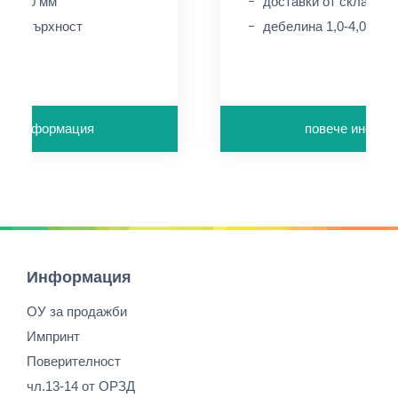
.7-3.0 мм
доставки от склад в 
ка повърхност
дебелина 1,0-4,0мм
че информация
повече инфор
Информация
ОУ за продажби
Импринт
Поверителност
чл.13-14 от ОРЗД