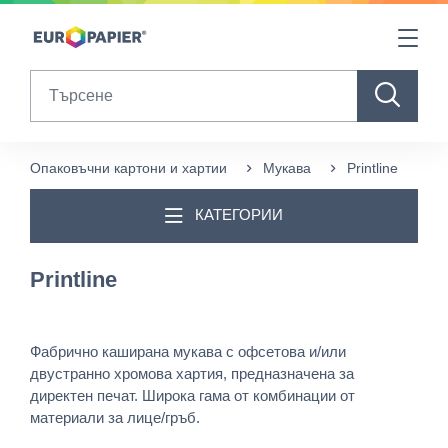
Table Of Content
Други продукти, които може да ви харесат
sr.skip-to.main-content
sr.skip-to.table-of-contents
sr.skip-to.main-navigation
Search
Опаковъчни картони и хартии
Мукава
Printline
КАТЕГОРИИ
Printline
Фабрично каширана мукава с офсетова и/или
двустранно хромова хартия, предназначена за
директен печат. Широка гама от комбинации от
материали за лице/гръб.