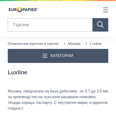
Table Of Content
Други продукти, които може да ви харесат
sr.skip-to.main-content
sr.skip-to.table-of-contents
sr.skip-to.main-navigation
Search
Опаковъчни картони и хартии
Мукава
Luxline
КАТЕГОРИИ
Luxline
Мукава, предлагана на база дебелина - от 0.7 до 3.0 мм
за производство на луксозни каширани опаковки,
твърда корица, паспарту. С неутрален мирис и идеална
гладкост.