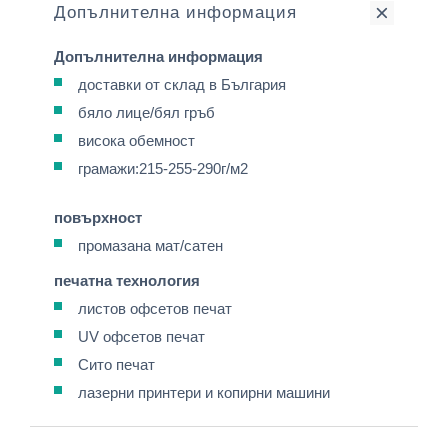
Допълнителна информация
Допълнителна информация
доставки от склад в България
бяло лице/бял гръб
висока обемност
грамажи:215-255-290г/м2
повърхност
промазана мат/сатен
печатна технология
листов офсетов печат
UV офсетов печат
Сито печат
лазерни принтери и копирни машини