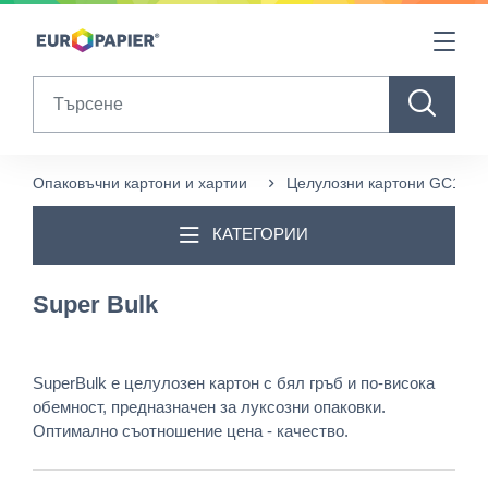
Table Of Content
Други продукти, които може да ви харесат
sr.skip-to.main-content
sr.skip-to.table-of-contents
sr.skip-to.main-navigation
Search
Опаковъчни картони и хартии
Целулозни картони GC1 (бя
КАТЕГОРИИ
Super Bulk
SuperBulk е целулозен картон с бял гръб и по-висока
обемност, предназначен за луксозни опаковки.
Оптимално съотношение цена - качество.