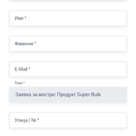
Име
*
Фамилия
*
E-Mail
*
Тема
*
Улица / №
*