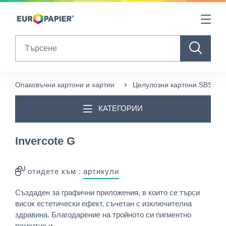
Table Of Content
sr.skip-to.main-content
sr.skip-to.table-of-contents
sr.skip-to.main-navigation
Search
Опаковъчни картони и хартии
Целулозни картони SBS
КАТЕГОРИИ
Invercote G
отидете към :
артикули
Създаден за графични приложения, в които се търси
висок естетически ефект, съчетан с изключителна
здравина. Благодарение на тройното си пигментно
покритие и ...