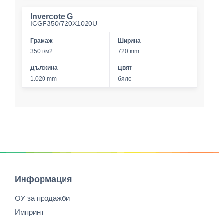
Invercote G
ICGF350/720X1020U
Грамаж
Ширина
350 г/м2
720 mm
Дължина
Цвят
1.020 mm
бяло
Информация
ОУ за продажби
Импринт