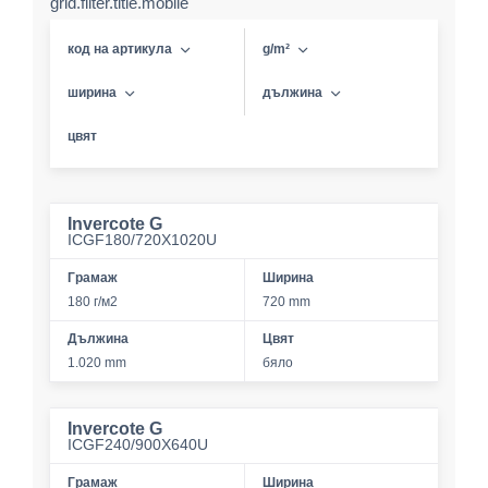
grid.filter.title.mobile
код на артикула
g/m²
ширина
дължина
цвят
Invercote G
ICGF180/720X1020U
Грамаж
Ширина
180 г/м2
720 mm
Дължина
Цвят
1.020 mm
бяло
Invercote G
ICGF240/900X640U
Грамаж
Ширина