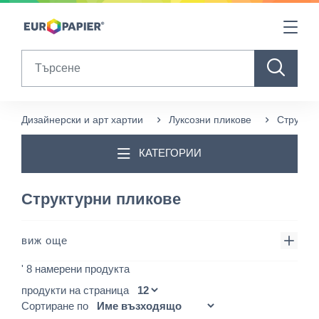
Table Of Content
sr.skip-to.main-content
sr.skip-to.table-of-contents
sr.skip-to.main-navigation
Search
Дизайнерски и арт хартии
Луксозни пликове
Структур
КАТЕГОРИИ
Структурни пликове
виж още
' 8 намерени продукта
продукти на страница
Сортиране по