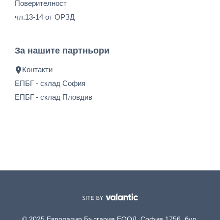
Поверителност
чл.13-14 от ОРЗД
За нашите партньори
Контакти
ЕПБГ - склад София
ЕПБГ - склад Пловдив
© 2025 Европапир България ЕООД, София 1756, бул.