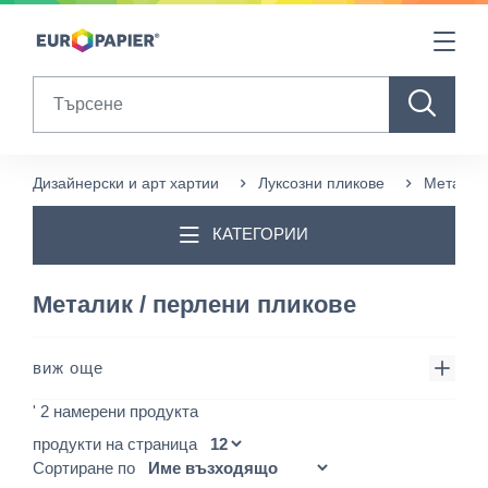
Table Of Content
sr.skip-to.main-content
sr.skip-to.table-of-contents
sr.skip-to.main-navigation
Search
Дизайнерски и арт хартии
Луксозни пликове
Металик 
КАТЕГОРИИ
Металик / перлени пликове
виж още
' 2 намерени продукта
продукти на страница
Сортиране по