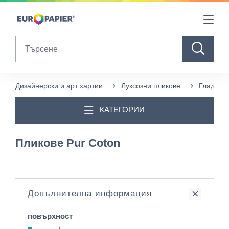
Table Of Content
sr.skip-to.main-content
sr.skip-to.table-of-contents
sr.skip-to.main-navigation
Search
Дизайнерски и арт хартии
Луксозни пликове
Гладки б
КАТЕГОРИИ
Пликове Pur Coton
Допълнителна информация
повърхност