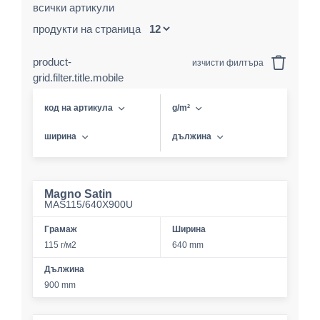
всички артикули
продукти на страница
product-
изчисти филтъра
grid.filter.title.mobile
код на артикула
g/m²
ширина
дължина
Magno Satin
MAS115/640X900U
Грамаж
Ширина
115 г/м2
640 mm
Дължина
900 mm