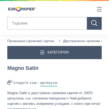
Table Of Content
Други продукти, които може да ви харесат
sr.skip-to.main-content
sr.skip-to.table-of-contents
sr.skip-to.main-navigation
Search
Промазани (хромови) хартии
Двустраненно хромови харт
КАТЕГОРИИ
Magno Satin
отидете към :
артикули
Magno Satin е двустранно хромова хартия от 100%
целулоза, със сатенена повърхност. Най-добрата
хартия с матово, копринено усещане, с която при печат
едновременно се ...