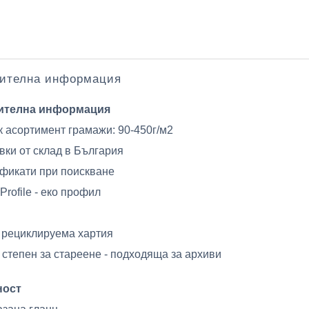
ителна информация
ителна информация
 асортимент грамажи: 90-450г/м2
вки от склад в България
фикати при поискване
Profile - еко профил
 рециклируема хартия
 степен за стареене - подходяща за архиви
ност