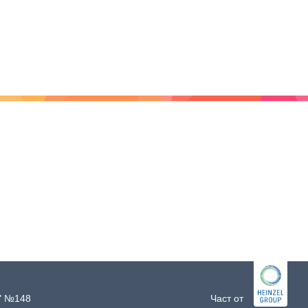
и" №148
Част от