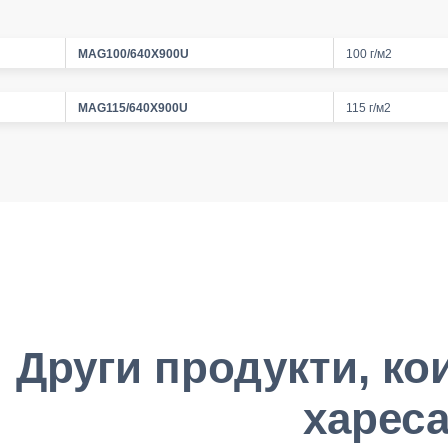
MAG100/640X900U
100 г/м2
MAG115/640X900U
115 г/м2
Други продукти, ко
хареса