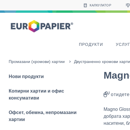
Table Of Content
Други продукти, които може да ви харесат
sr.skip-to.main-content
sr.skip-to.table-of-contents
sr.skip-to.main-navigation
КАЛКУЛАТОР
ПРОДУКТИ
УСЛУ
Промазани (хромови) хартии
Двустраненно хромови харт
Magn
Нови продукти
Копирни хартии и офис
отидете
консумативи
Magno Gloss
Офсет, обемна, непромазани
добрата хар
хартии
наситени, б