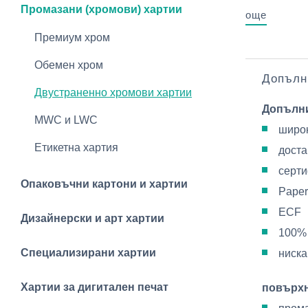
Промазани (хромови) хартии
още
Премиум хром
Обемен хром
Допълн
Двустраненно хромови хартии
Допълн
MWC и LWC
широк
Етикетна хартия
доста
серти
Опаковъчни картони и хартии
Paper
ECF
Дизайнерски и арт хартии
100%
Специализирани хартии
ниска
Хартии за дигитален печат
повърх