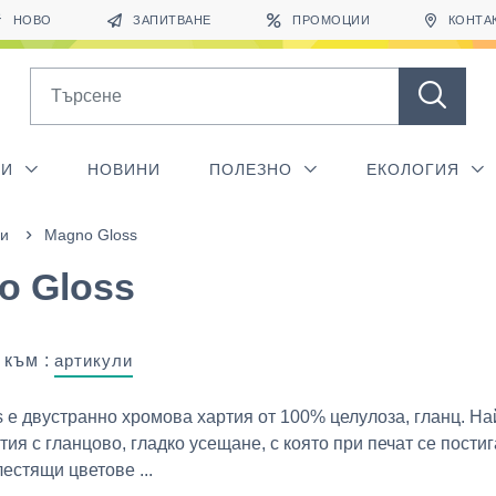
НОВО
ЗАПИТВАНЕ
ПРОМОЦИИ
КОНТА
Search
ГИ
НОВИНИ
ПОЛЕЗНО
ЕКОЛОГИЯ
ии
Magno Gloss
o Gloss
 към :
артикули
 е двустранно хромова хартия от 100% целулоза, гланц. На
тия с гланцово, гладко усещане, с която при печат се постиг
лестящи цветове ...