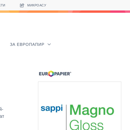
КТИ
МИКРОАСУ
ЗА ЕВРОПАПИР
й-
ат