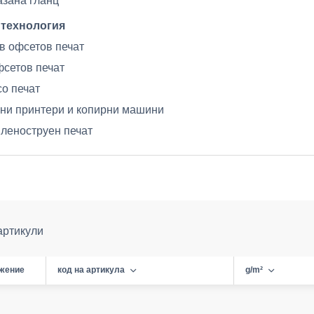
зана гланц
 технология
в офсетов печат
сетов печат
о печат
ни принтери и копирни машини
леноструен печат
артикули
жение
код на артикула
g/m²