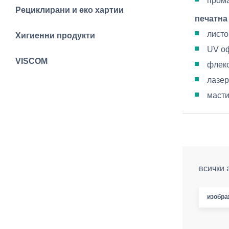
прома
Рециклирани и еко хартии
печатна
листо
Хигиенни продукти
UV оф
VISCOM
флекс
лазер
масти
всички 
изобра