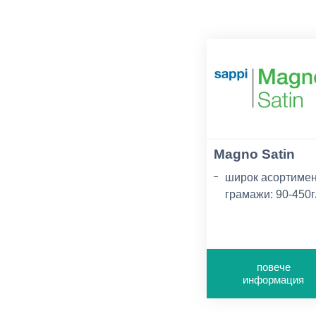
Magno Satin
широк асортиме
грамажи: 90-450г
доставки от скла
България
сертификати при
повече
поискване
информация