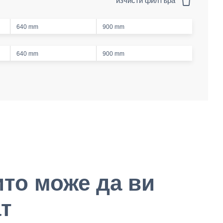
изчисти филтъра
640 mm
900 mm
640 mm
900 mm
ито може да ви
т