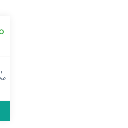
нт
/м2
д в