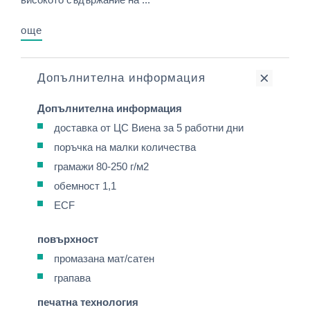
още
Допълнителна информация
Допълнителна информация
доставка от ЦС Виена за 5 работни дни
поръчка на малки количества
грамажи 80-250 г/м2
обемност 1,1
ECF
повърхност
промазана мат/сатен
грапава
печатна технология