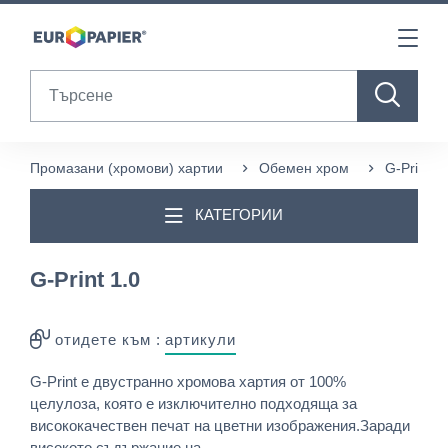
Table Of Content
sr.skip-to.main-content
sr.skip-to.table-of-contents
sr.skip-to.main-navigation
Search
Промазани (хромови) хартии
Обемен хром
G-Print 1.
КАТЕГОРИИ
G-Print 1.0
отидете към :
артикули
G-Print е двустранно хромова хартия от 100%
целулоза, която е изключително подходяща за
висококачествен печат на цветни изображения.Заради
високото съдържание на ...