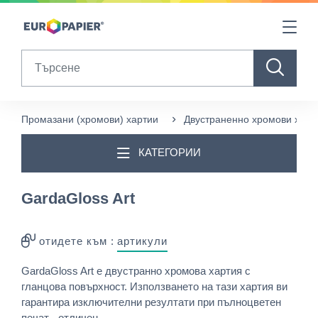
Table Of Content
Други продукти, които може да ви харесат
sr.skip-to.main-content
sr.skip-to.table-of-contents
sr.skip-to.main-navigation
Search
Промазани (хромови) хартии
Двустраненно хромови харт
КАТЕГОРИИ
GardaGloss Art
отидете към :
артикули
GardaGloss Art е двустранно хромова хартия с
гланцова повърхност. Използването на тази хартия ви
гарантира изключителни резултати при пълноцветен
печат - отличен ...