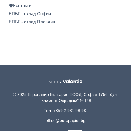
Контакти
ЕПБГ - склад София
ЕПБГ - склад Пловдив
© 2025 Европапир България ЕООД, София 1756, бул.
"Климент Охридски" №148
Тел. +359 2 961 98 98
office@europapier.bg