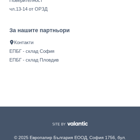
Поверителност
чл.13-14 от ОРЗД
За нашите партньори
Контакти
ЕПБГ - склад София
ЕПБГ - склад Пловдив
© 2025 Европапир България ЕООД, София 1756, бул.