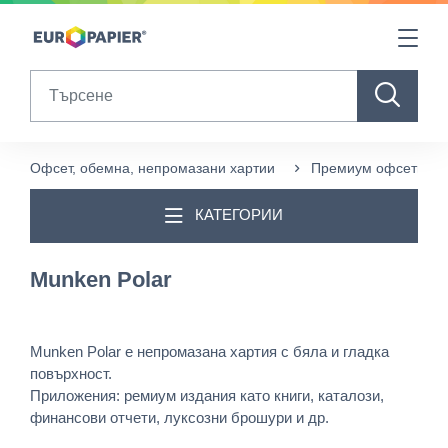
Table Of Content
Продукти в допълнение към този
Други продукти, които може да ви харесат
sr.skip-to.main-content
sr.skip-to.table-of-contents
sr.skip-to.main-navigation
Search
Офсет, обемна, непромазани хартии
Премиум офсети
КАТЕГОРИИ
Munken Polar
Munken Polar е непромазана хартия с бяла и гладка
повърхност.
Приложения: ремиум издания като книги, каталози,
финансови отчети, луксозни брошури и др.