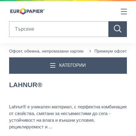
Table Of Content
sr.skip-to.main-content
sr.skip-to.table-of-contents
sr.skip-to.main-navigation
Search
Офсет, обемна, непромазани хартии
Премиум офсети
КАТЕГОРИИ
LAHNUR®
Lahnur® е уникален материал, с перфектна комбинация
от свойства, смятани за несъвместими до сега -
устойчивост на влага и външни условия,
рециклируемост и ...