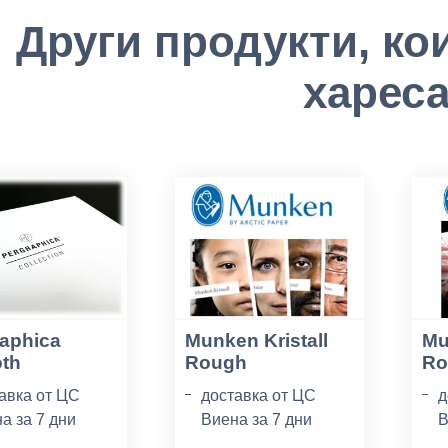
Други продукти, ко
хареса
aphica
Munken Kristall
Mu
th
Rough
Ro
авка от ЦС
доставка от ЦС
д
а за 7 дни
Виена за 7 дни
В