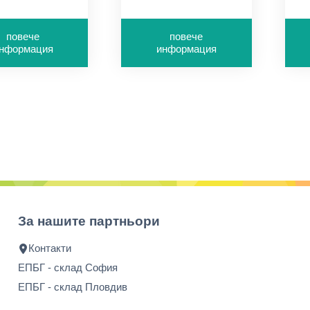
имум за
минимум за
м
чка - 1л
поръчка - 1л
п
повече
повече
инено-гладка
грамажи: 100-300 г/
г
нформация
информация
рхност
м2
м
За нашите партньори
Контакти
ЕПБГ - склад София
ЕПБГ - склад Пловдив