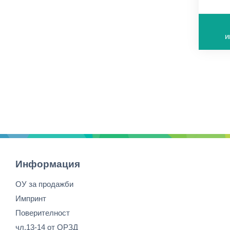
мин
поръ
копр
и
повъ
Информация
ОУ за продажби
Импринт
Поверителност
чл.13-14 от ОРЗД