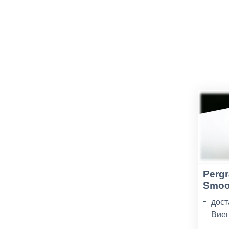
Pergr
Smoo
дост
Виен