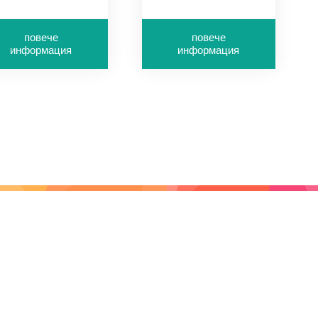
инимум за
минимум за
оръчка - 1л
поръчка - 1л
повече
повече
рамажи: 90-300 г/
грамажи: 90-300 г/
информация
информация
2
м2