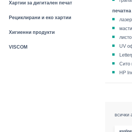
грапа
Хартии за дигитален печат
печатна
Рециклирани и еко хартии
лазер
масти
Хигиенни продукти
листо
UV оф
VISCOM
Lette
Сито 
HP In
всички 
изобра