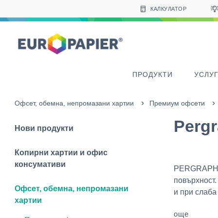
Table Of Content
Продукти в допълнение към този
Други продукти, които може да ви харесат
sr.skip-to.main-content
sr.skip-to.table-of-contents
sr.skip-to.main-navigation
КАЛКУЛАТОР
ПРОДУКТИ
УСЛУ
Офсет, обемна, непромазани хартии
Премиум офсети
Perg
Нови продукти
Копирни хартии и офис
консумативи
PERGRAPHIC
повърхност.
Офсет, обемна, непромазани
и при слаба 
хартии
още