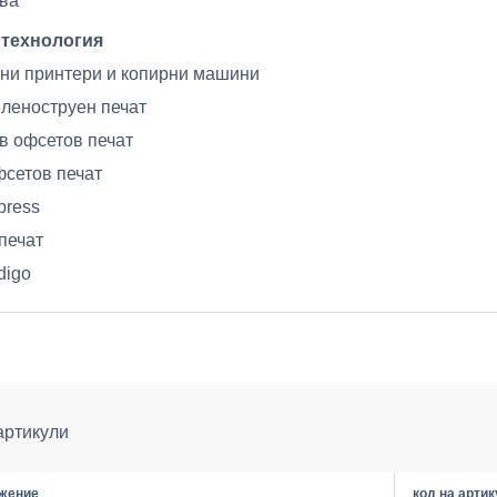
ва
 технология
ни принтери и копирни машини
леноструен печат
в офсетов печат
сетов печат
rpress
печат
digo
артикули
жение
код на арти