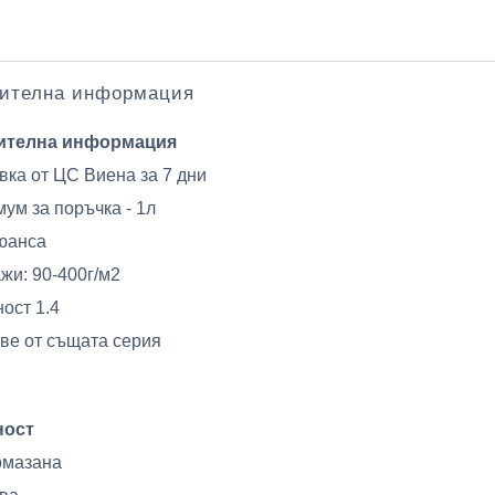
ителна информация
ителна информация
вка от ЦС Виена за 7 дни
ум за поръчка - 1л
юанса
жи: 90-400г/м2
ост 1.4
ве от същата серия
ност
омазана