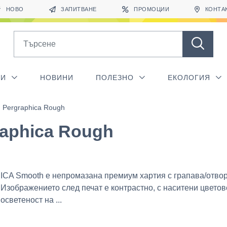
НОВО
ЗАПИТВАНЕ
ПРОМОЦИИ
КОНТА
Search
ГИ
НОВИНИ
ПОЛЕЗНО
ЕКОЛОГИЯ
Pergraphica Rough
raphica Rough
A Smooth е непромазана премиум хартия с грапава/отво
 Изображението след печат е контрастно, с наситени цветов
осветеност на ...