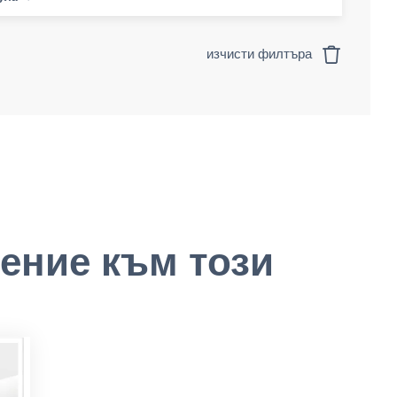
изчисти филтъра
ение към този