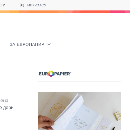
КТИ
МИКРОАСУ
ЗА ЕВРОПАПИР
рена
е дори