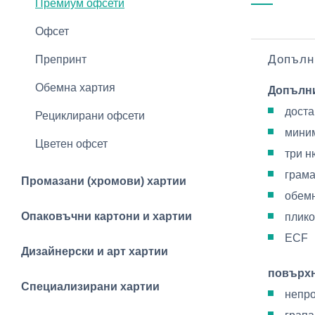
Премиум офсети
Офсет
Допълн
Препринт
Обемна хартия
Допълн
доста
Рециклирани офсети
миним
Цветен офсет
три н
грама
Промазани (хромови) хартии
обемн
Опаковъчни картони и хартии
плико
ECF
Дизайнерски и арт хартии
повърх
Специализирани хартии
непр