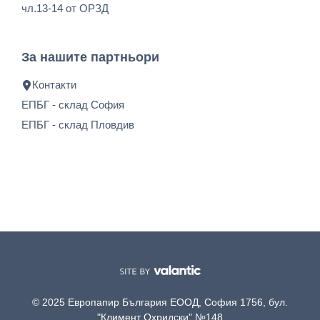
чл.13-14 от ОРЗД
За нашите партньори
Контакти
ЕПБГ - склад София
ЕПБГ - склад Пловдив
© 2025 Европапир България ЕООД, София 1756, бул.
"Климент Охридски" №148