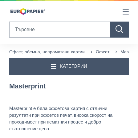
Table Of Content
Други продукти, които може да ви харесат
sr.skip-to.main-content
sr.skip-to.table-of-contents
sr.skip-to.main-navigation
Search
Офсет, обемна, непромазани хартии
Офсет
Masterpr
КАТЕГОРИИ
Masterprint
Masterprint e бяла офсетова хартия с отлични
резултати при офсетов печат, висока скорост на
проходимост при пематния процес и добро
съотношение цена ...