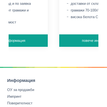
 склад и по заявка
доставки от склад и п
тимент грамажи и
грамажи 70-100г/м2
висока белота CIE14
чатаемост
че информация
повече инфор
Информация
ОУ за продажби
Импринт
Поверителност