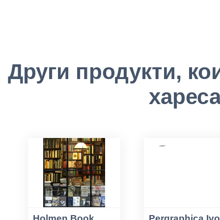
Други продукти, ко
хареса
Holmen Book
Pergraphica Ivo