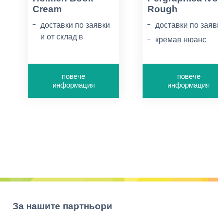
Cream
Rough
доставки по заявки
доставки по заяв
и от склад в
кремав нюанс
България
обемност 1.5
роли и листа
повече
повече
заводски
информация
информация
форматирана
листова хартия
За нашите партньори