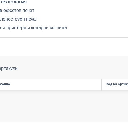
 технология
в офсетов печат
леноструен печат
ни принтери и копирни машини
артикули
жение
код на арти