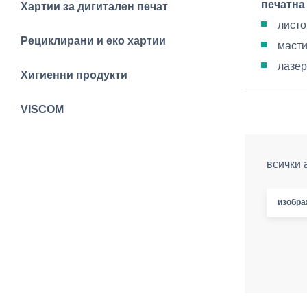
печатна
Хартии за дигитален печат
листо
Рециклирани и еко хартии
масти
лазер
Хигиенни продукти
VISCOM
всички 
изобра