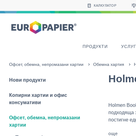
Table Of Content
Други продукти, които може да ви харесат
sr.skip-to.main-content
sr.skip-to.table-of-contents
sr.skip-to.main-navigation
КАЛКУЛАТОР
ПРОДУКТИ
УСЛУ
Офсет, обемна, непромазани хартии
Обемна хартия
Holm
Нови продукти
Копирни хартии и офис
консумативи
Holmen Book
подходяща з
Офсет, обемна, непромазани
постигне ед
хартии
още