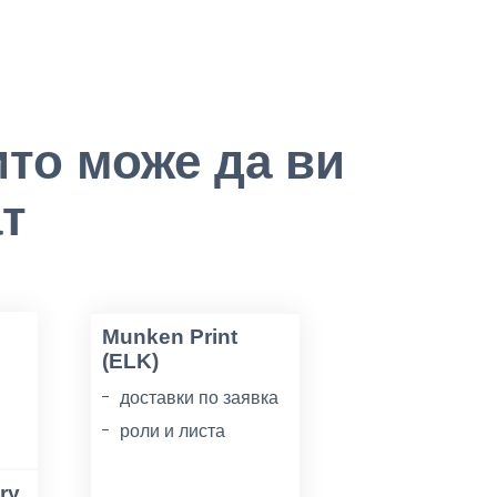
ито може да ви
т
Munken Print
(ELK)
доставки по заявка
роли и листа
грамажи 70-300г/м2
ry