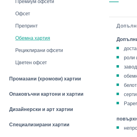
Премиум офсети
Офсет
Допълн
Препринт
Обемна хартия
Допълн
доста
Рециклирани офсети
роли 
Цветен офсет
завод
обемн
Промазани (хромови) хартии
бело
Опаковъчни картони и хартии
серти
Paper
Дизайнерски и арт хартии
повърх
Специализирани хартии
непр