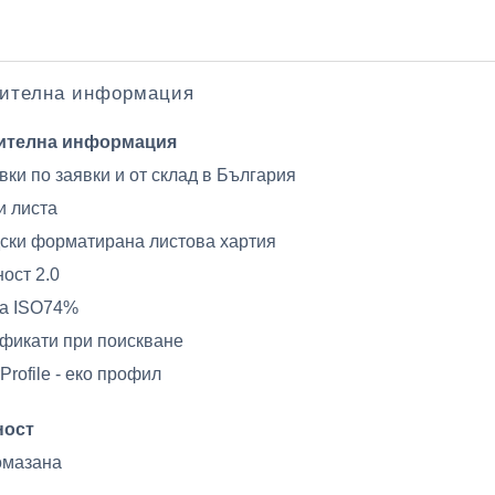
ителна информация
ителна информация
вки по заявки и от склад в България
и листа
ски форматирана листова хартия
ост 2.0
та ISO74%
фикати при поискване
Profile - еко профил
ност
омазана