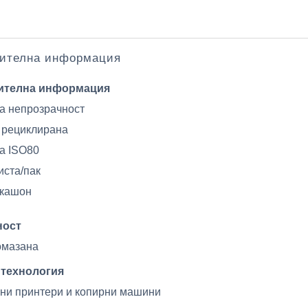
ителна информация
ителна информация
а непрозрачност
 рециклирана
а ISO80
иста/пак
/кашон
ност
омазана
 технология
ни принтери и копирни машини