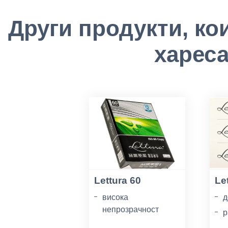
Други продукти, ко
хареса
Lettura 60
Le
висока
д
непрозрачност
р
100% рециклирана
I