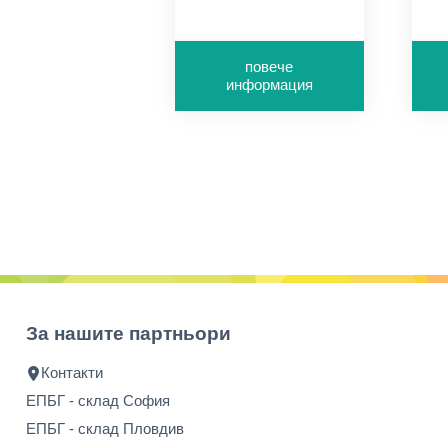
белота ISO60
г
повече
информация
За нашите партньори
Контакти
ЕПБГ - склад София
ЕПБГ - склад Пловдив