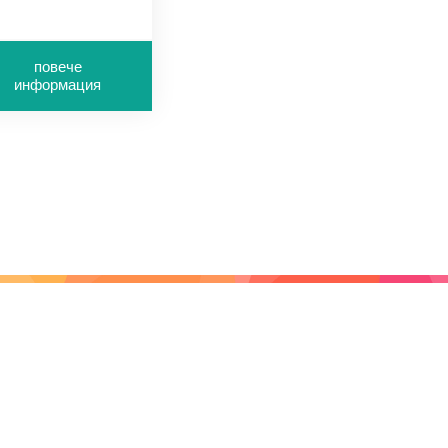
рамажи 55-110г/м2
повече
информация