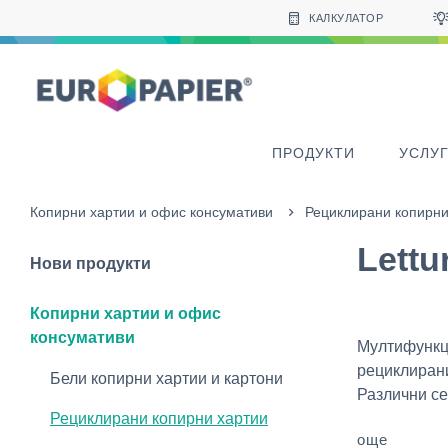
Table Of Content
Други продукти, които може да ви харесат
sr.skip-to.main-content
sr.skip-to.table-of-contents
sr.skip-to.main-navigation
КАЛКУЛАТОР
ПРОДУКТИ
УСЛУ
Копирни хартии и офис консумативи
Рециклирани копирни
Lettu
Нови продукти
Копирни хартии и офис
консумативи
Мултифункц
рециклирани
Бели копирни хартии и картони
Различни се
Рециклирани копирни хартии
още