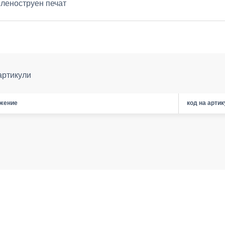
леноструен печат
артикули
жение
код на арти