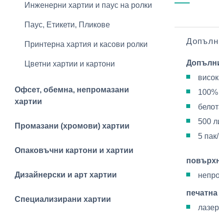
Инженерни хартии и паус на ролки
Паус, Етикети, Пликове
Допълн
Принтерна хартия и касови ролки
Допълн
Цветни хартии и картони
висок
Офсет, обемна, непромазани
100%
хартии
белот
500 л
Промазани (хромови) хартии
5 пак
Опаковъчни картони и хартии
повърх
Дизайнерски и арт хартии
непр
печатна
Специализирани хартии
лазер