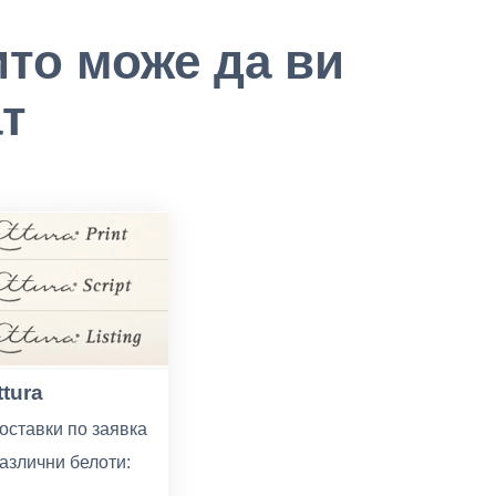
ито може да ви
т
ttura
оставки по заявка
азлични белоти:
SO60,72,80,90,100