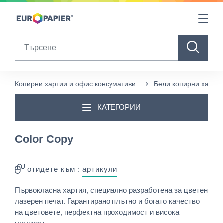
Table Of Content
Други продукти, които може да ви харесат
sr.skip-to.main-content
sr.skip-to.table-of-contents
sr.skip-to.main-navigation
Search
Копирни хартии и офис консумативи
Бели копирни хартии
КАТЕГОРИИ
Color Copy
отидете към :
артикули
Първокласна хартия, специално разработена за цветен
лазерен печат. Гарантирано плътно и богато качество
на цветовете, перфектна проходимост и висока
гладкост. ...