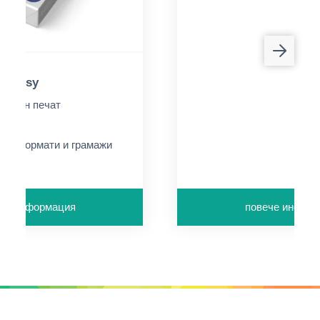
 Glossy
итален печат
дкост
а от формати и грамажи
че информация
повече инфор