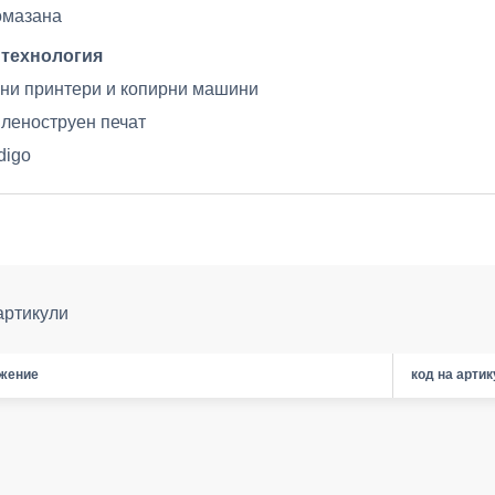
омазана
 технология
ни принтери и копирни машини
леноструен печат
digo
артикули
жение
код на арти