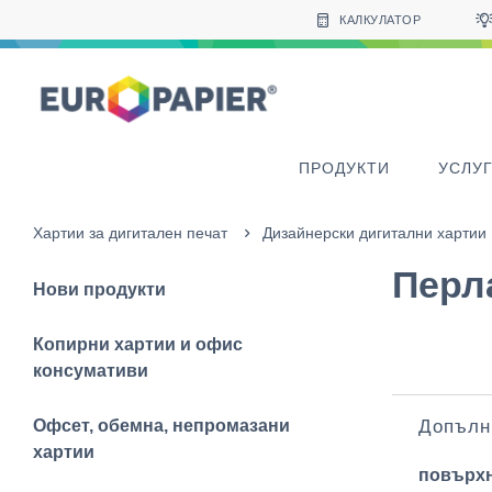
Table Of Content
sr.skip-to.main-content
sr.skip-to.table-of-contents
sr.skip-to.main-navigation
КАЛКУЛАТОР
ПРОДУКТИ
УСЛУ
Хартии за дигитален печат
Дизайнерски дигитални хартии
Перла
Нови продукти
Копирни хартии и офис
консумативи
Офсет, обемна, непромазани
Допълн
хартии
повърх