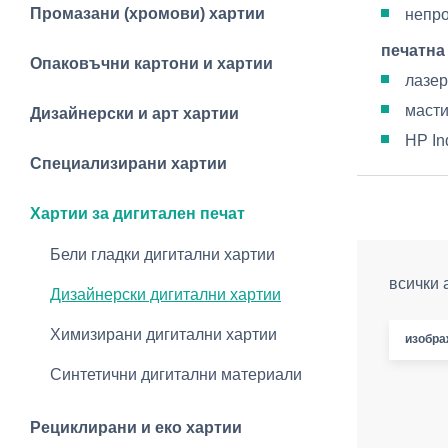
Промазани (хромови) хартии
непр
печатна
Опаковъчни картони и хартии
лазер
масти
Дизайнерски и арт хартии
HP In
Специализирани хартии
Хартии за дигитален печат
Бели гладки дигитални хартии
всички 
Дизайнерски дигитални хартии
Химизирани дигитални хартии
изобра
Синтетични дигитални материали
Рециклирани и еко хартии