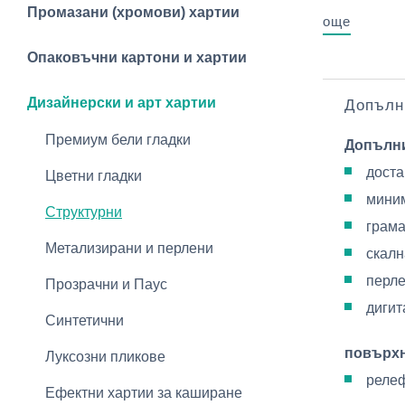
Промазани (хромови) хартии
още
Опаковъчни картони и хартии
Дизайнерски и арт хартии
Допълн
Премиум бели гладки
Допълн
доста
Цветни гладки
миним
Структурни
грама
Метализирани и перлени
скалн
перле
Прозрачни и Паус
дигит
Синтетични
повърх
Луксозни пликове
релеф
Ефектни хартии за каширане