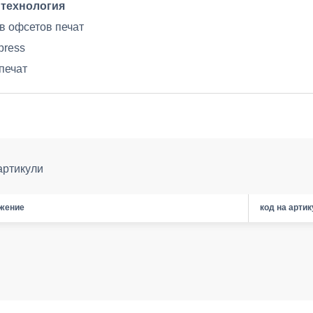
 технология
в офсетов печат
rpress
печат
артикули
жение
код на арти