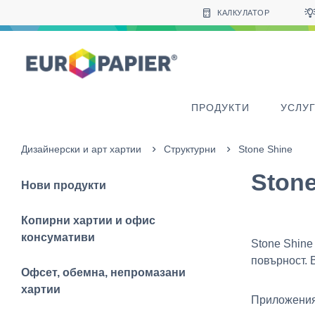
Table Of Content
sr.skip-to.main-content
sr.skip-to.table-of-contents
sr.skip-to.main-navigation
КАЛКУЛАТОР
ПРОДУКТИ
УСЛУ
Дизайнерски и арт хартии
Структурни
Stone Shine
Stone
Нови продукти
Копирни хартии и офис
консумативи
Stone Shine
повърност. 
Офсет, обемна, непромазани
хартии
Приложения: