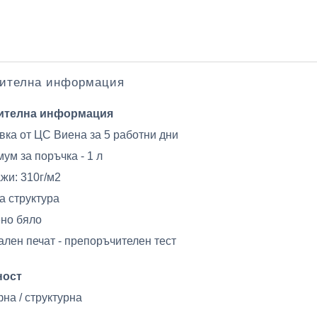
ителна информация
ителна информация
вка от ЦС Виена за 5 работни дни
ум за поръчка - 1 л
жи: 310г/м2
а структура
но бяло
ален печат - препоръчителен тест
ност
на / структурна