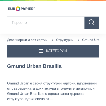
Table Of Content
sr.skip-to.main-content
sr.skip-to.table-of-contents
sr.skip-to.main-navigation
Search
Дизайнерски и арт хартии
Структурни
Gmund Urban Br
КАТЕГОРИИ
Gmund Urban Brasilia
Gmund Urban е серия структурни картони, вдъхновени
от съвременната архитектура в големите мегаполиси.
Gmund Urban Brasilia e с едностранна дървена
структура, вдъхновена от ...