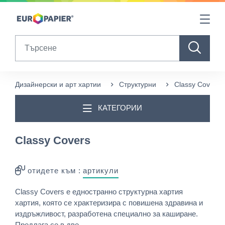
Table Of Content
sr.skip-to.main-content
sr.skip-to.table-of-contents
sr.skip-to.main-navigation
Search
Дизайнерски и арт хартии
Структурни
Classy Covers
КАТЕГОРИИ
Classy Covers
отидете към :
артикули
Classy Covers е едностранно структурна хартия
хартия, която се храктеризира с повишена здравина и
издръжливост, разработена специално за каширане.
Предлага се в две ...