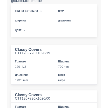
grid.filter.title.mobile
код на артикула
g/m²
ширина
дължина
цвят
Classy Covers
CTT120F720X1020/19
Грамаж
Ширина
120 г/м2
720 mm
Дължина
Цвят
1.020 mm
кафе
Classy Covers
CTT120F720X1020/00
Грамаж
Ширина