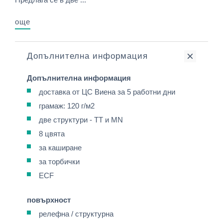
още
Допълнителна информация
Допълнителна информация
доставка от ЦС Виена за 5 работни дни
грамаж: 120 г/м2
две структури - ТТ и МN
8 цвята
за каширане
за торбички
ECF
повърхност
релефна / структурна