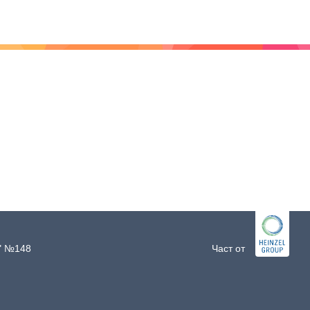
и" №148
Част от