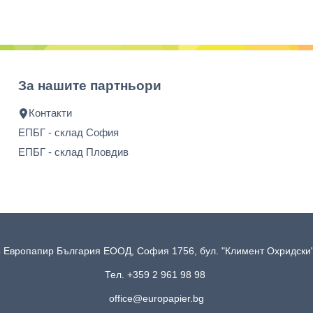
За нашите партньори
Контакти
ЕПБГ - склад София
ЕПБГ - склад Пловдив
 Европапир България ЕООД, София 1756, бул. "Климент Охридск
Тел. +359 2 961 98 98
office@europapier.bg