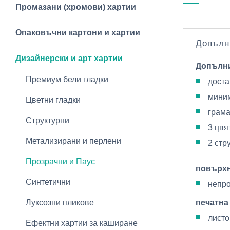
Промазани (хромови) хартии
Опаковъчни картони и хартии
Допълн
Дизайнерски и арт хартии
Допълн
Премиум бели гладки
доста
миним
Цветни гладки
грама
Структурни
3 цвя
Метализирани и перлени
2 стр
Прозрачни и Паус
повърх
Синтетични
непр
Луксозни пликове
печатна
листо
Ефектни хартии за каширане