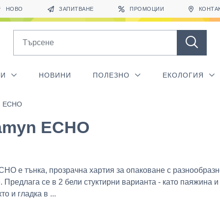
НОВО
ЗАПИТВАНЕ
ПРОМОЦИИ
КОНТА
Search
ГИ
НОВИНИ
ПОЛЕЗНО
ЕКОЛОГИЯ
n ECHO
amyn ECHO
HO e тънка, прозрачна хартия за опаковане с разнообразн
 Предлага се в 2 бели стуктирни варианта - като паяжина и
то и гладка в ...