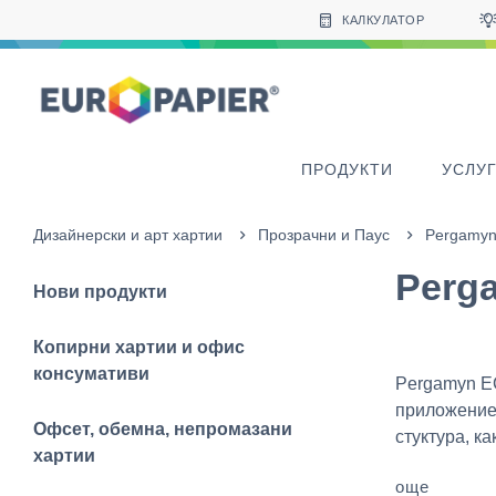
Table Of Content
sr.skip-to.main-content
sr.skip-to.table-of-contents
sr.skip-to.main-navigation
КАЛКУЛАТОР
ПРОДУКТИ
УСЛУ
Дизайнерски и арт хартии
Прозрачни и Паус
Pergamy
Perg
Нови продукти
Копирни хартии и офис
консумативи
Pergamyn EC
приложение.
Офсет, обемна, непромазани
стуктура, как
хартии
още