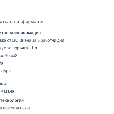
ителна информация
ителна информация
вка от ЦС Виена за 5 работни дни
ум за поръчка - 1 л
ж: 40г/м2
та
уктури
ност
омазана
 технология
в офсетов печат