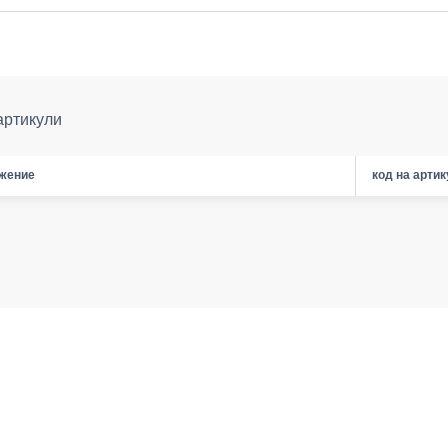
артикули
жение
код на арти