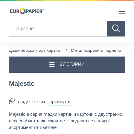
Table Of Content
Продукти в допълнение към този
sr.skip-to.main-content
sr.skip-to.table-of-contents
sr.skip-to.main-navigation
Search
Дизайнерски и арт хартии
Метализирани и перлени
M
КАТЕГОРИИ
Majestic
отидете към :
артикули
Majestic е серия гладки хартии и картони с двустранно
перлено/ металик покритие. Предлага се в широк
асортимент от цветове.