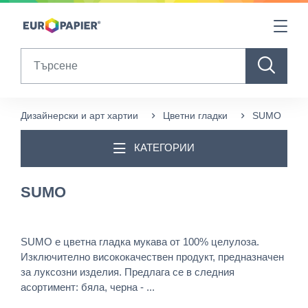
Table Of Content
sr.skip-to.main-content
sr.skip-to.table-of-contents
sr.skip-to.main-navigation
Search
Дизайнерски и арт хартии
Цветни гладки
SUMO
КАТЕГОРИИ
SUMO
SUMO е цветна гладка мукава от 100% целулоза.
Изключително висококачествен продукт, предназначен
за луксозни изделия. Предлага се в следния
асортимент: бяла, черна - ...