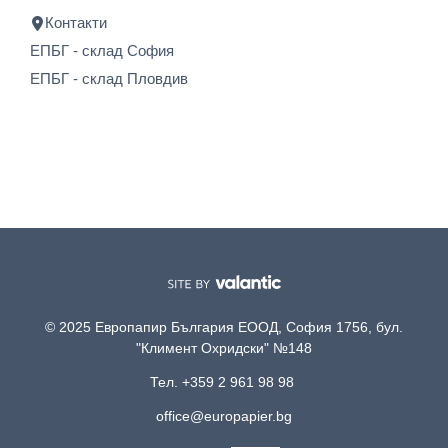
Контакти
ЕПБГ - склад София
ЕПБГ - склад Пловдив
© 2025 Европапир България ЕООД, София 1756, бул.
"Климент Охридски" №148
Тел. +359 2 961 98 98
office@europapier.bg