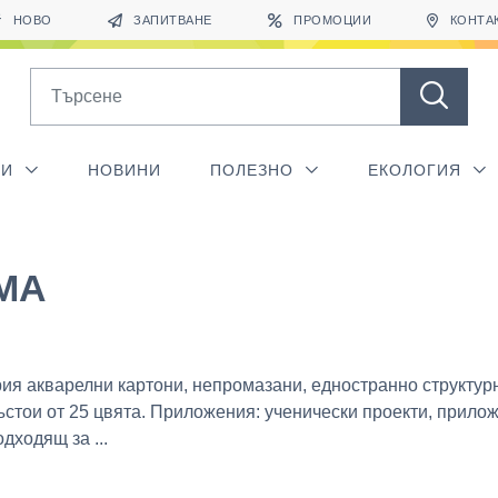
НОВО
ЗАПИТВАНЕ
ПРОМОЦИИ
КОНТА
Search
ГИ
НОВИНИ
ПОЛЕЗНО
ЕКОЛОГИЯ
MA
рия акварелни картони, непромазани, едностранно структур
ъстои от 25 цвята. Приложения: ученически проекти, прило
дходящ за ...