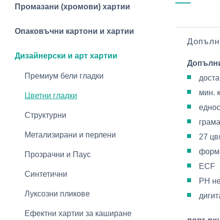
Промазани (хромови) хартии
Опаковъчни картони и хартии
Допълн
Дизайнерски и арт хартии
Допълн
Премиум бели гладки
доста
мин. 
Цветни гладки
еднос
Структурни
грама
Метализирани и перлени
27 цв
форм
Прозрачни и Паус
ECF
Синтетични
PH н
Луксозни пликове
дигит
Ефектни хартии за каширане