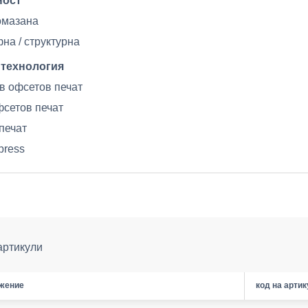
ност
омазана
на / структурна
 технология
в офсетов печат
сетов печат
печат
rpress
артикули
жение
код на арти