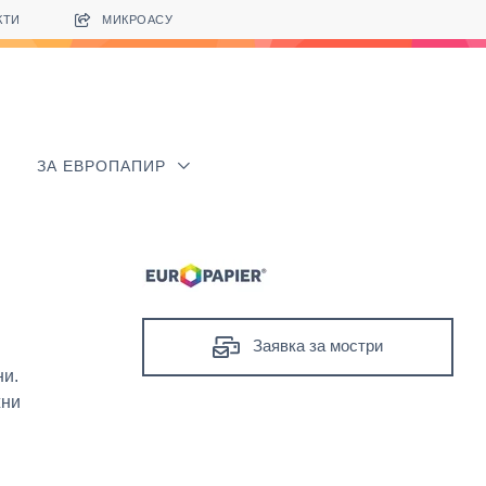
КТИ
МИКРОАСУ
ЗА ЕВРОПАПИР
Заявка за мостри
ни.
жни