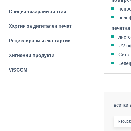
повърх
непр
Специализирани хартии
релеф
Хартии за дигитален печат
печатна
листо
Рециклирани и еко хартии
UV оф
Сито 
Хигиенни продукти
Lette
VISCOM
всички 
изобра