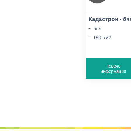
Кадастрон - бя
бял
190 г/м2
размер 70х100с
повече
информация