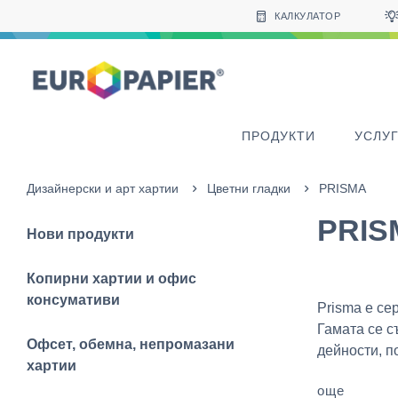
Table Of Content
Продукти в допълнение към този
sr.skip-to.main-content
sr.skip-to.table-of-contents
sr.skip-to.main-navigation
КАЛКУЛАТОР
ПРОДУКТИ
УСЛУ
Дизайнерски и арт хартии
Цветни гладки
PRISMA
PRIS
Нови продукти
Копирни хартии и офис
консумативи
Prisma е се
Гамата се с
Офсет, обемна, непромазани
дейности, по
хартии
още