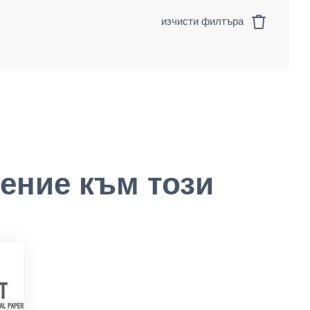
изчисти филтъра
ение към този