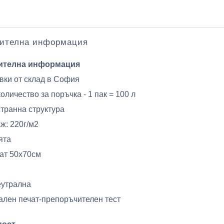
ителна информация
ителна информация
вки от склад в София
количество за поръчка - 1 пак = 100 л
транна структура
ж: 220г/м2
ята
ат 50х70см
еутрална
ален печат-препоръчителен тест