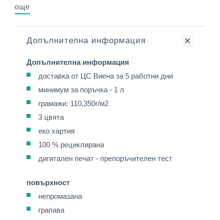
още
Допълнителна информация
Допълнителна информация
доставка от ЦС Виена за 5 работни дни
минимум за поръчка - 1 л
грамажи: 110,350г/м2
3 цвята
еко хартия
100 % рециклирана
дигитален печат - препоръчителен тест
повърхност
непромазана
грапава