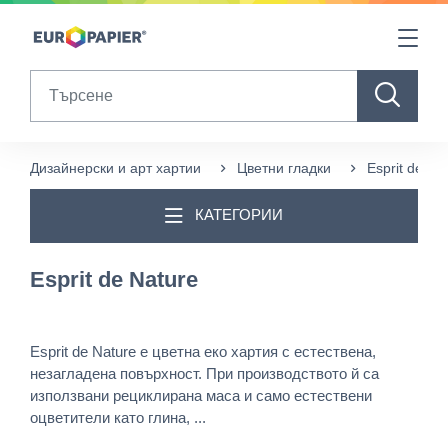
Table Of Content
sr.skip-to.main-content
sr.skip-to.table-of-contents
sr.skip-to.main-navigation
Search
Дизайнерски и арт хартии
Цветни гладки
Esprit de Na
КАТЕГОРИИ
Esprit de Nature
Esprit de Nature е цветна еко хартия с естествена,
незагладена повърхност. При производството й са
използвани рециклирана маса и само естествени
оцветители като глина, ...