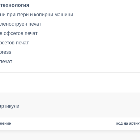
 технология
ни принтери и копирни машини
леноструен печат
в офсетов печат
сетов печат
rpress
печат
артикули
жение
код на арти