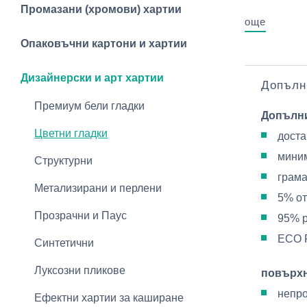
Промазани (хромови) хартии
още
Опаковъчни картони и хартии
Дизайнерски и арт хартии
Допълн
Премиум бели гладки
Допълн
Цветни гладки
доста
миним
Структурни
грама
Метализирани и перлени
5% от
Прозрачни и Паус
95% 
ECO 
Синтетични
Луксозни пликове
повърх
непр
Ефектни хартии за каширане