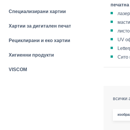
печатна
Специализирани хартии
лазер
масти
Хартии за дигитален печат
листо
UV оф
Рециклирани и еко хартии
Lette
Хигиенни продукти
Сито 
VISCOM
всички 
изобра