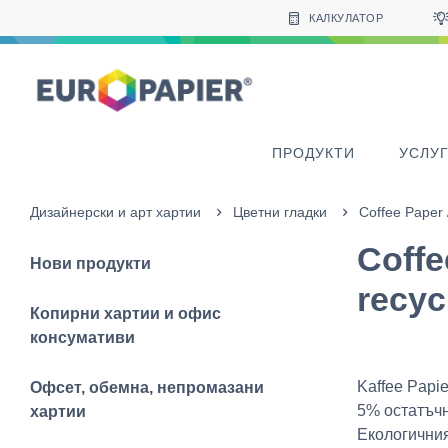
Table Of Content
sr.skip-to.main-content
sr.skip-to.table-of-contents
sr.skip-to.main-navigation
КАЛКУЛАТОР
ПРОДУКТИ
УСЛУ
Дизайнерски и арт хартии
Цветни гладки
Coffee Paper 
Coffe
Нови продукти
recyc
Копирни хартии и офис
консумативи
Kaffee Papi
Офсет, обемна, непромазани
5% остатъчн
хартии
Екологичният