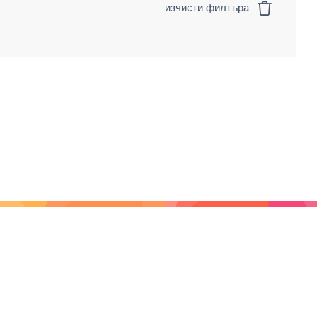
изчисти филтъра