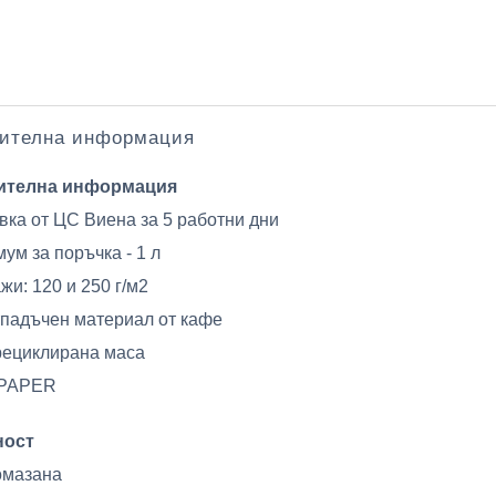
ителна информация
ителна информация
вка от ЦС Виена за 5 работни дни
ум за поръчка - 1 л
жи: 120 и 250 г/м2
падъчен материал от кафе
рециклирана маса
PAPER
ност
омазана