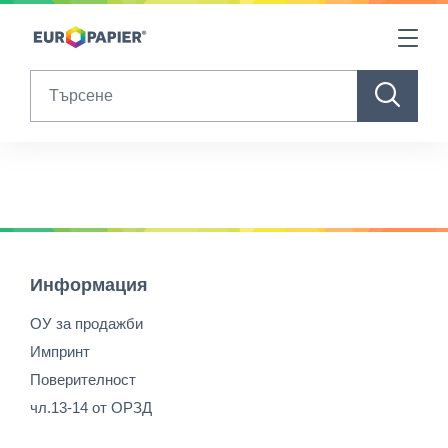
Table Of Content
sr.skip-to.main-content
sr.skip-to.table-of-contents
sr.skip-to.main-navigation
Search
Информация
ОУ за продажби
Импринт
Поверителност
чл.13-14 от ОРЗД