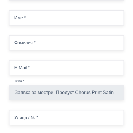
Име
*
Фамилия
*
E-Mail
*
Тема
*
Улица / №
*