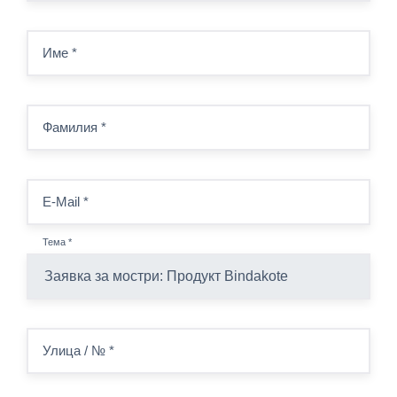
Име
*
Фамилия
*
E-Mail
*
Тема
*
Улица / №
*