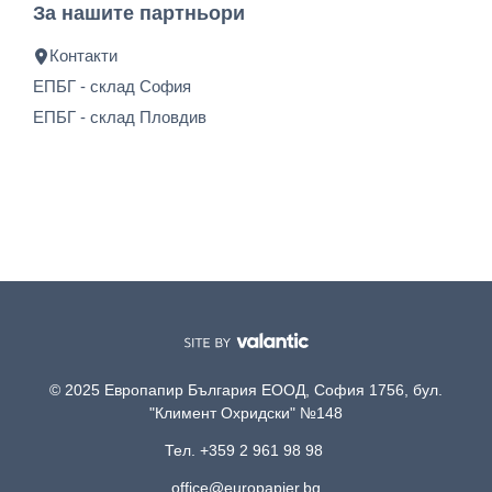
За нашите партньори
Контакти
ЕПБГ - склад София
ЕПБГ - склад Пловдив
© 2025 Европапир България ЕООД, София 1756, бул.
"Климент Охридски" №148
Тел. +359 2 961 98 98
office@europapier.bg