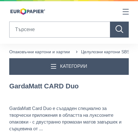
Table Of Content
sr.skip-to.main-content
sr.skip-to.table-of-contents
sr.skip-to.main-navigation
Search
Опаковъчни картони и хартии
Целулозни картони SBS
КАТЕГОРИИ
GardaMatt CARD Duo
GardaMatt Card Duo е създаден специално за
творчески приложения в областта на луксозните
опаковки - с двустранно промазан матов завършек и
сърцевина от ...