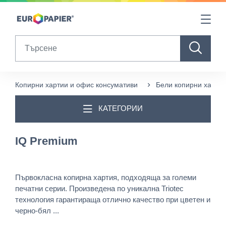
Table Of Content
Други продукти, които може да ви харесат
sr.skip-to.main-content
sr.skip-to.table-of-contents
sr.skip-to.main-navigation
Search
Копирни хартии и офис консумативи
Бели копирни хартии
КАТЕГОРИИ
IQ Premium
Първокласна копирна хартия, подходяща за големи
печатни серии. Произведена по уникална Triotec
технология гарантираща отлично качество при цветен и
черно-бял ...