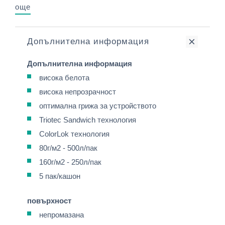
още
Допълнителна информация
Допълнителна информация
висока белота
висока непрозрачност
оптимална грижа за устройството
Triotec Sandwich технология
ColorLok технология
80г/м2 - 500л/пак
160г/м2 - 250л/пак
5 пак/кашон
повърхност
непромазана